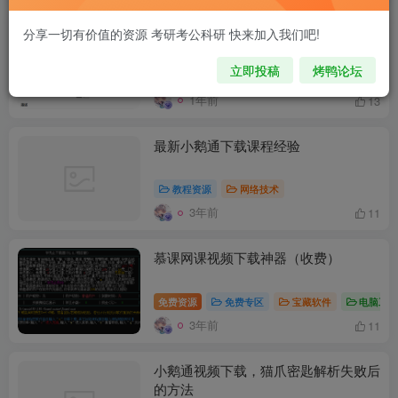
小鹅通已购视频下载方法 浏览器插件
分享一切有价值的资源 考研考公科研 快来加入我们吧!
立即投稿
烤鸭论坛
免费专区
宝藏软件
电脑工具
1年前
13
最新小鹅通下载课程经验
教程资源
网络技术
3年前
11
慕课网课视频下载神器（收费）
免费资源
免费专区
宝藏软件
电脑工
3年前
11
小鹅通视频下载，猫爪密匙解析失败后
的方法