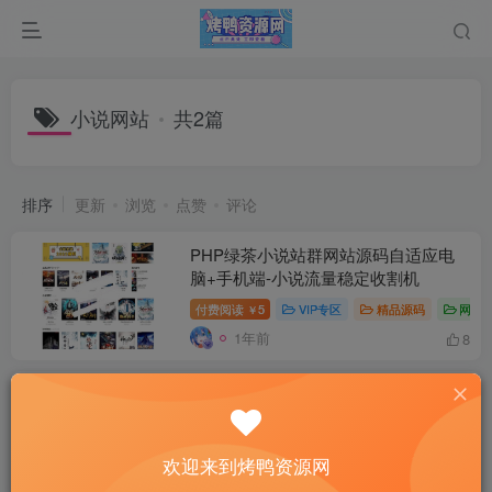
小说网站
共2篇
排序
更新
浏览
点赞
评论
PHP绿茶小说站群网站源码自适应电
脑+手机端-小说流量稳定收割机
付费阅读
5
VIP专区
精品源码
网站
￥
1年前
8
小说网站搭（搭建教程+源码)：附带全
自动采集 流量来得快、变现容易
付费资源
10
VIP专区
推广引流
网站
￥
欢迎来到烤鸭资源网
3年前
10