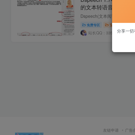
的文本转语音工具
免费专区
宝藏软件
分享一切
站长QQ：335006980
3
友链申请
广告