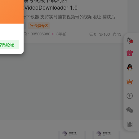
WeChatVideoDownloader 1.0
微信视频号下载器 支持实时捕获视频号的视频地址 捕获后，可进行预览和下载 支持 Win/Mac 首次打开最好右键使用管理员身份，因为需要进行初始化，此过程会进行证书安装。 测试环境：（WIN 11 22...
下载软件
免费专区
站长QQ：335006980
3年前
0
100
13
烤鸭论坛