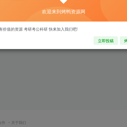
欢迎来到烤鸭资源网
Dspeech(文本阅读器)是一款功能强大的文本转语音工具，他还能够将用户导入的任何文本都用朗诵的方式为你表现出来，更能够将用户的声音记录在软件中，然后模仿用户的声音进行朗诵。 简单就是文本...
格式转换
有价值的资源 考研考公科研 快来加入我们吧!
年前
0
69
15
立即投稿
合作
关于我们