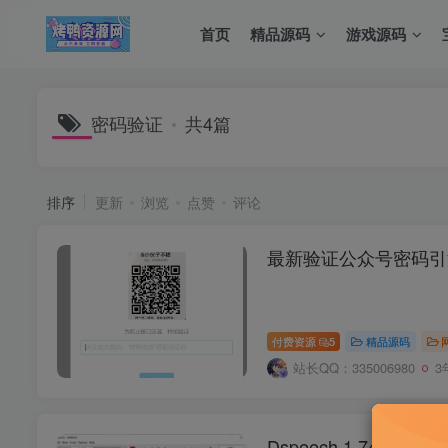
首页
精品源码
游戏源码
密码验证
共4篇
排序
更新
浏览
点赞
评论
最新验证公众号密码引
付费资源
5
精品源码
站长QQ：335006980
3
Dspeech 1.74.3