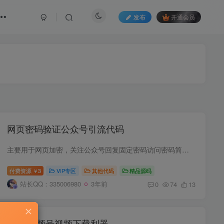
发布
开通会员
网页密码验证公众号引流代码
主要用于网页加密，关注公众号回复固定密码访问密码简单做了下加密，毕竟防不了小人公众号二维码，密码，提示直接修改放入相应地方就可以了
付费资源
3
VIP专区
其他代码
精品源码
￥
站长QQ：335006980
3年前
0
74
13
微信视频号视频下载利器