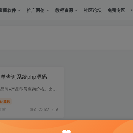
宝藏软件
推广网创
教程资源
社区论坛
免费专区
递订单查询系统php源码
一般适用二级分类筛选：比如品牌+产品型号查询价格。比如省市或市县或县乡联动查询售后网点，县乡二级联动查询。或者二开做成其他查询 使用环境宝塔或虚拟空间PHP5.5+,源码无需数据库 开发环境...
站源码
年前
0
102
6