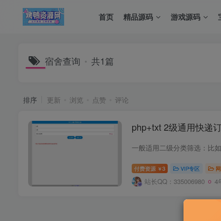
首页
精品源码
游戏源码
宿舍查询
共1篇
排序
更新
浏览
点赞
评论
php+txt 2级通用快
付费资源
3
VIP专区
网
￥
站长QQ：335006980
4