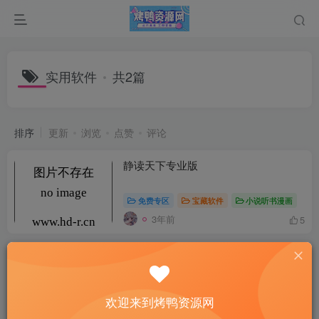
实用软件
共2篇
排序
更新
浏览
点赞
评论
静读天下专业版
免费专区
宝藏软件
小说听书漫画
3年前
5
X浏览器-无广告简洁浏览器
上网
免费专区
宝藏软件
欢迎来到烤鸭资源网
3年前
9