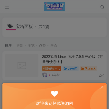
宝塔面板
共1篇
排序
更新
浏览
点赞
评论
2022宝塔 Linux 面板 7.9.5 开心版【万
圣节快乐！】
付费阅读
10
VIP专区
网络技术
￥
4年前
0
欢迎来到烤鸭资源网