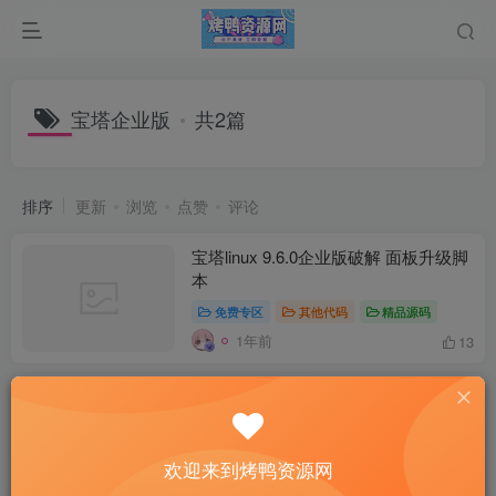
宝塔企业版
共2篇
排序
更新
浏览
点赞
评论
宝塔linux 9.6.0企业版破解 面板升级脚
本
免费专区
其他代码
精品源码
1年前
13
宝塔最新7.9.0企业版(开心)破解版安装
教程
免费专区
网络技术
欢迎来到烤鸭资源网
4年前
0