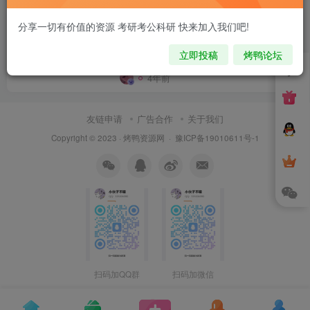
PHP自动售货发卡网源码 集成多种支
分享一切有价值的资源 考研考公科研 快来加入我们吧!
付接口
立即投稿
烤鸭论坛
付费阅读
9.9
VIP专区
网站源码
￥
4年前
0
友链申请
广告合作
关于我们
Copyright © 2023 ·
烤鸭资源网
·
豫ICP备19010611号-1
扫码加QQ群
扫码加微信