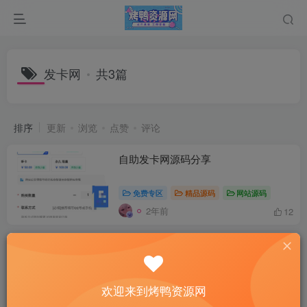
发卡网
共3篇
排序
更新
浏览
点赞
评论
自助发卡网源码分享
免费专区
精品源码
网站源码
2年前
12
彩虹云商城发卡网程序源码官方免授权
最新版V6.9.0
付费资源
5
网站源码
￥
欢迎来到烤鸭资源网
4年前
12