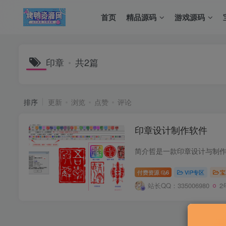
首页
精品源码
游戏源码
印章
共2篇
排序
更新
浏览
点赞
评论
印章设计制作软件
付费资源
6
VIP专区
宝
站长QQ：335006980
2