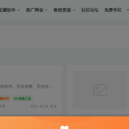
宝藏软件
推广网创
教程资源
社区论坛
免费专区
简介哲是一款印章设计与制作的软件。完全免费、无任何广告。其特点：1，使用方便：通过本软件，只要输入印章的文字，然后根据需要，简单修改一些设置，即可快速生成印章。2，风格多样：姓名章与...
藏软件
电脑工具
年前
0
75
8