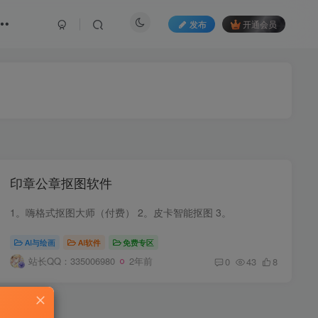
发布
开通会员
印章公章抠图软件
1。嗨格式抠图大师（付费） 2。皮卡智能抠图 3。
AI与绘画
AI软件
免费专区
站长QQ：335006980
2年前
0
43
8