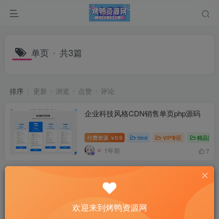
单页
共3篇
排序
更新
浏览
点赞
评论
企业科技风格CDN销售单页php源码
付费资源
0.9
html
VIP专区
精品源码
￥
1年前
7
自适应网址导航网站发布页单页网页模
板html静态无后台源码
付费资源
1
VIP专区
其他代码
精品
欢迎来到烤鸭资源网
3年前
11