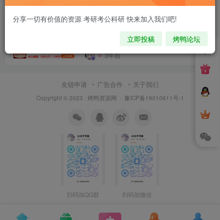
号卡推广单页源码
分享一切有价值的资源 考研考公科研 快来加入我们吧!
立即投稿
烤鸭论坛
付费资源
6
VIP专区
推广网创
精品
￥
3年前
11
友链申请
广告合作
关于我们
Copyright © 2023 ·
烤鸭资源网
·
豫ICP备19010611号-1
扫码加QQ群
扫码加微信