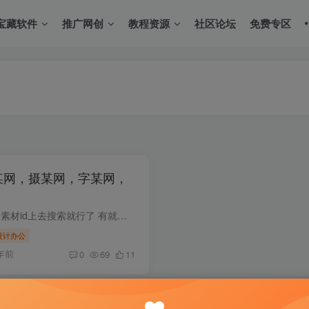
宝藏软件
推广网创
教程资源
社区论坛
免费专区
千某网，摄某网，字某网，
软件用法很简单，复制你要的素材id上去搜索就行了 有就会跳出来，没有就可以到我开的代下帖子里回复代下 一半工作里用到千某网，摄某网，字某网，包某网比较多一点所以基本都是这些素材 用法演...
设计办公
年前
0
69
11