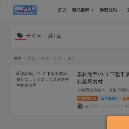
首页
精品源码
游戏源码
千图网
共1篇
排序
更新
浏览
点赞
评论
素材助手V1.0 下载
包某网素材
付费资源
3
下载软件
站长QQ：335006980
4