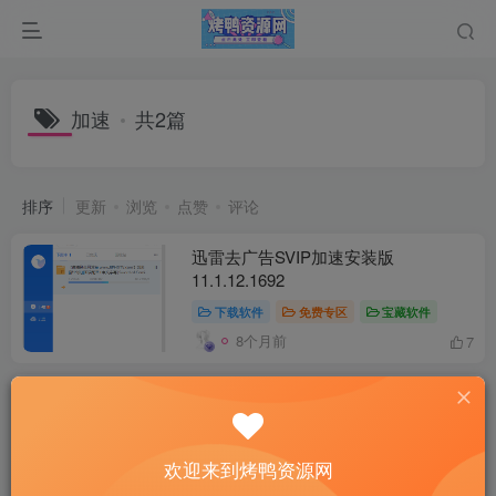
加速
共2篇
排序
更新
浏览
点赞
评论
迅雷去广告SVIP加速安装版
11.1.12.1692
下载软件
免费专区
宝藏软件
8个月前
7
github加速 DevSidecar 1.8.8
免费专区
宝藏软件
电脑工具
欢迎来到烤鸭资源网
2年前
15