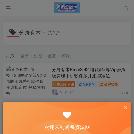
分身有术
共1篇
排序
更新
浏览
点赞
评论
分身有术Pro v3.42.0解锁至尊Vip会员
版实现手机软件多开虚拟定位
付费阅读
58
VIP专区
破解软件
￥
4年前
0
欢迎来到烤鸭资源网