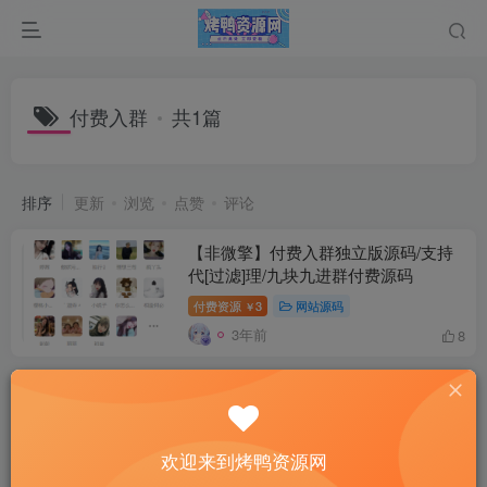
付费入群
共1篇
排序
更新
浏览
点赞
评论
【非微擎】付费入群独立版源码/支持
代[过滤]理/九块九进群付费源码
付费资源
3
网站源码
￥
3年前
8
欢迎来到烤鸭资源网