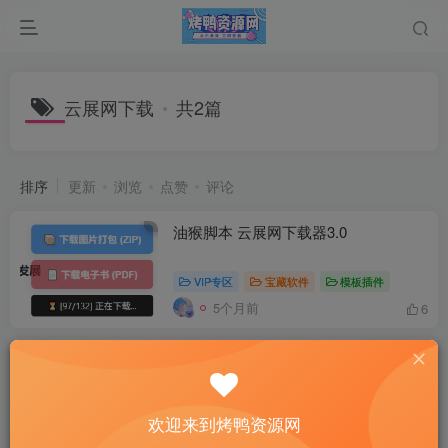
云展网下载
共2篇
排序
更新
浏览
点赞
评论
油猴脚本 云展网下载器3.0
VIP专区
宝藏软件
模板插件
5个月前
6
云展网电子书下载器2024
付费阅读
7
VIP专区
下载软件
宝藏
￥
欢迎来到烤鸭资源网
1年前
5